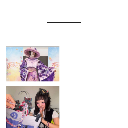
NEWS
お知らせ
2026.8.4
夏休みスペシャルオープンキャン
パス「マロニエ de 夏まつり」開
催
2026.8.3
卒業生ブランド「A3 ★-★★★—
(エースリー)」大阪・中津でPOP
UP開催！