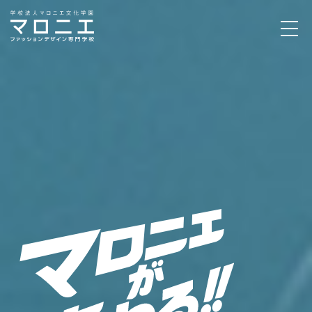
AO入試
第3回エントリー
8月1日〜受付中！
詳しくはこちら！
資料請求
OPEN CAMPUS
マロニエの魅力
学科・コース
イベント / コンテスト