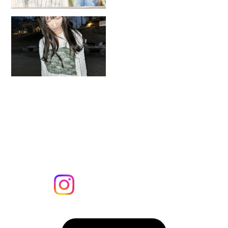
2026.7.26
在校生ブランド「tsumiknit」が
大阪・心斎橋でPOP UP！
MORE
Instagram