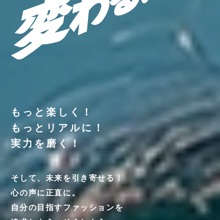
入学案内・学費サポート
就職・独立支援
学校案内
もっと楽しく！
高校生の方へ
保護者の方へ
卒業生の方へ
企業担当者様へ
よくあるご質問
NEWS
お問い合わせ
もっとリアルに！
プライバシーポリシー
実力を磨く！
そして、未来を引き寄せる！
心の声に正直に。
自分の目指すファッションを