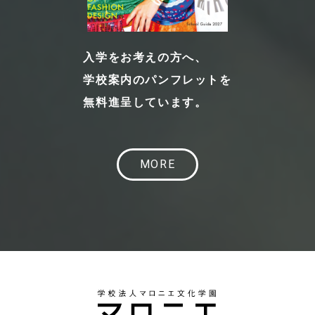
入学をお考えの方へ、
学校案内のパンフレットを
無料進呈しています。
MORE