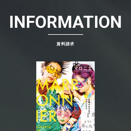
INFORMATION
資料請求