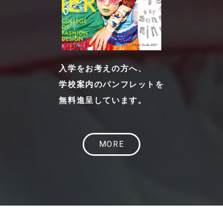
入学をお考えの方へ、
学校案内のパンフレットを
無料進呈しています。
MORE