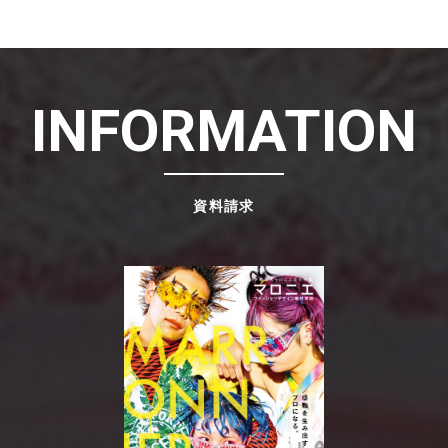
INFORMATION
資料請求