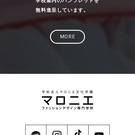
学校案内のパンフレットを
無料進呈しています。
MORE