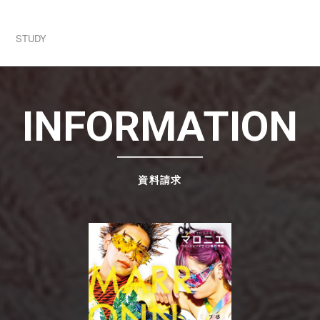
実践授業！
STUDY
INFORMATION
資料請求