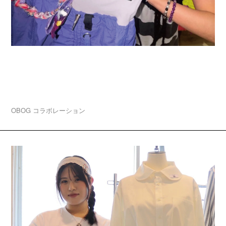
2026.08.03
卒業生ブランド「A3 ★-★★★—(エースリー)」大
阪・中津でPOP UP開催！
OBOG
コラボレーション