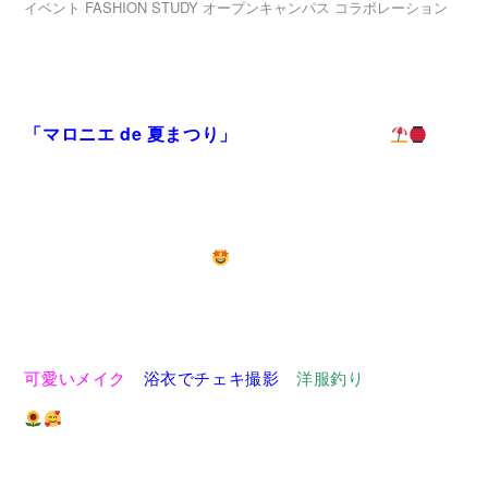
イベント
FASHION
STUDY
オープンキャンパス
コラボレーション
入学案内・学費サポート
夏休みSPオープンキャンパス
就職・独立支援
「マロニエ de 夏まつり」
が開催されました！
学校案内
夏まつりらしい圧巻のファッションショーをはじめ、個
高校生の方へ
保護者の方へ
卒業生の方へ
企業担当者様へ
性豊かな屋台が登場！！
よくあるご質問
NEWS
お問い合わせ
プライバシーポリシー
在校生と話しながら氷タンフルを作ったり、
可愛いメイク
と
浴衣でチェキ撮影
、
洋服釣り
などなど…