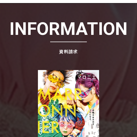
INFORMATION
資料請求