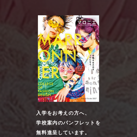
入学をお考えの方へ、
学校案内のパンフレットを
無料進呈しています。