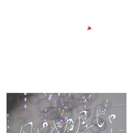
入学案内・学費サポート
6/19(水)〜6/30(日)にHEP FIVEにて期間限定ショップを2
店舗同時OPENします
就職・独立支援
学校案内
高校生の方へ
保護者の方へ
－セレクトショップ－
卒業生の方へ
企業担当者様へ
よくあるご質問
NEWS
お問い合わせ
プライバシーポリシー
『タピオカ屋じゃねーじゃん！』