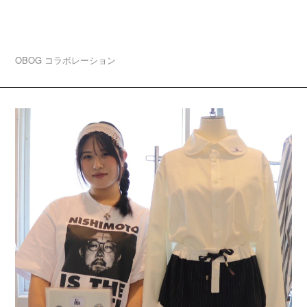
卒業生ブランド「A3 ★-★★★—(エースリー)」大
阪・中津でPOP UP開催！
OBOG
コラボレーション