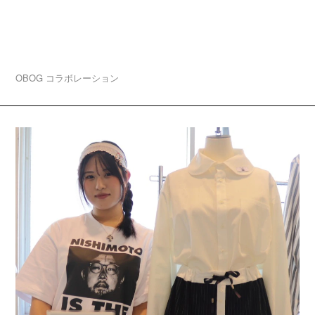
2026.08.03
卒業生ブランド「A3 ★-★★★—(エースリー)」大
阪・中津でPOP UP開催！
OBOG
コラボレーション