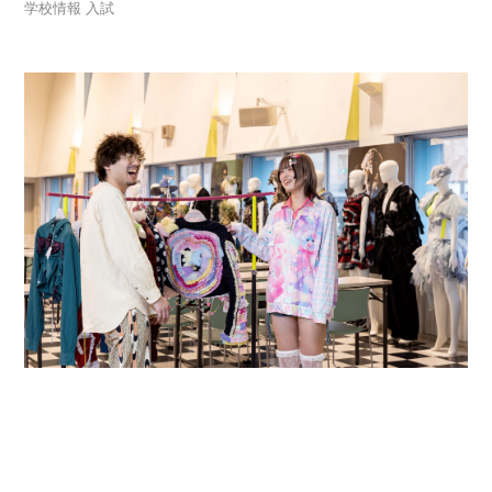
学校情報
入試
入学案内・学費サポート
就職・独立支援
学校案内
高校生の方へ
保護者の方へ
卒業生の方へ
企業担当者様へ
よくあるご質問
NEWS
お問い合わせ
プライバシーポリシー
＼AO入試直前／