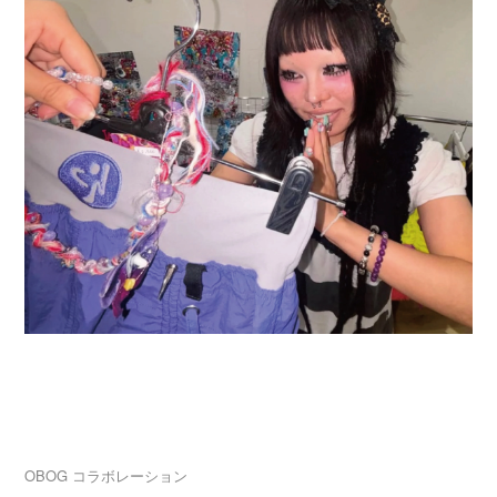
2026.08.03
卒業生ブランド「A3 ★-★★★—(エースリー)」大
阪・中津でPOP UP開催！
OBOG
コラボレーション