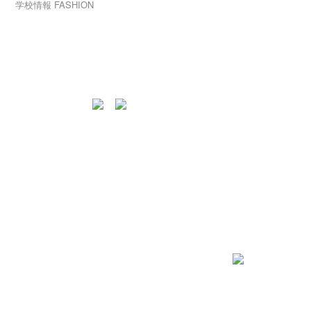
学校情報
FASHION
入学案内・学費サポート
学内最大ホール
就職・独立支援
MFDファッションホール(7F)
学校案内
をご紹介します
高校生の方へ
保護者の方へ
卒業生の方へ
企業担当者様へ
ファッションホールには、
よくあるご質問
NEWS
お問い合わせ
日本最高峰の「東京コレクション」で発表した作品や、
プライバシーポリシー
学校最大イベント「マロニエファッショングランプリ」
にて、
発表した優秀な作品が数々展示されています