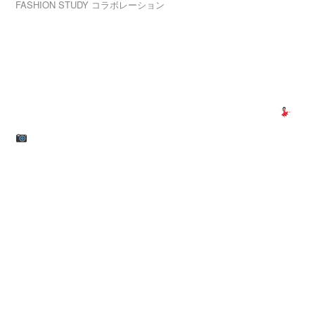
FASHION
STUDY
コラボレーション
入学案内・学費サポート
ファッションビジネス学科
就職・独立支援
トップスタイリストコース2・3回生による
学校案内
「スタイリング撮影」が２日間に渡って行われました
高校生の方へ
保護者の方へ
卒業生の方へ
企業担当者様へ
よくあるご質問
NEWS
お問い合わせ
作成した企画書を元に、
プライバシーポリシー
現役スタイリストさんのアドバイスを受けながら
ファッションのスタイリングはもちろん、
モデルさんには、表情やポージングの指示を、
カメラマンさんには、画角やライティング・