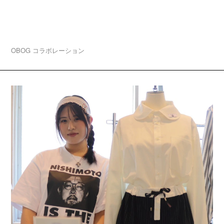
2026.08.03
卒業生ブランド「A3 ★-★★★—(エースリー)」大
阪・中津でPOP UP開催！
OBOG
コラボレーション