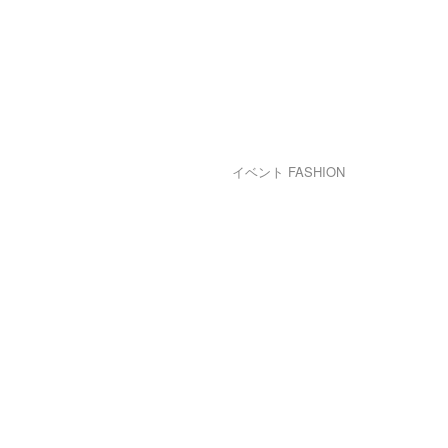
2024.10.03
年に一度の「D
イベント
FASHION
DRESS CODE DAY
今年のテーマは、「柄