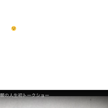
ョーやお二人によるトークショー、フリートー
ションの世界・服飾学校へのイメージを膨らま
した！
いました！！
AMPUS
求