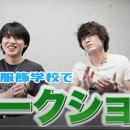
入試
ントリー
受付中！
ちら！