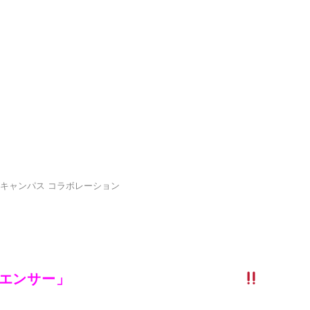
入学案内
エンサーによるYoutube
就職・独
ーカー」にオープンキャンパス
学校案内
キャンパス
コラボレーション
プンキャンパス
ルエンサー」
イベントが開催されました
高校生の方へ
よくあるご質