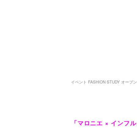
2024.06.14
大人気インフル
トロングジョ
されました！
イベント
FASHION
STUDY
オープン
スペシャルコラボオー
「マロニエ × インフ