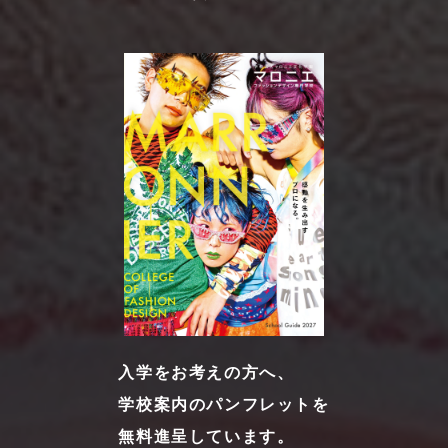
入学をお考えの方へ、
学校案内のパンフレットを
無料進呈しています。