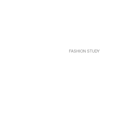
2023.11.08
アクセサリー
FASHION
STUDY
ファッションビジネス
アクセサリーの授業の