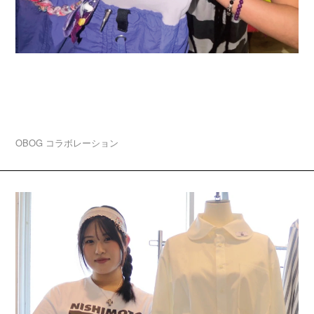
2026.08.03
卒業生ブランド「A3 ★-★★★—(エースリー)」大
阪・中津でPOP UP開催！
OBOG
コラボレーション