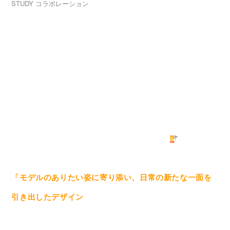
STUDY
コラボレーション
入学案内・学費サポート
美容室専用のヘア製品を販売する
就職・独立支援
株式会社ミルボンが主催する「ミルボンDAヘアコンテス
学校案内
ト」へマロニエが衣装提供いたしました！
高校生の方へ
保護者の方へ
卒業生の方へ
企業担当者様へ
衣装提供したサロンは、関西を中心に全国・海外展開す
よくあるご質問
NEWS
お問い合わせ
るヘアサロン
MODE K's(モードケイズ)
さん
プライバシーポリシー
「モデルのありたい姿に寄り添い、日常の新たな一面を
引き出したデザイン
」というテーマを元に、
MODE K'sさんが提案するヘアスタイルとヘアカラーに