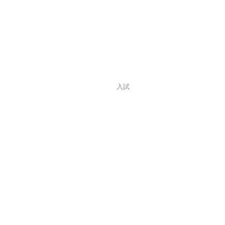
2023.11.01
自己推薦入試
入試
＼自己推薦入試スター
マロニエは将来の夢を
エントリー受付 : 11月