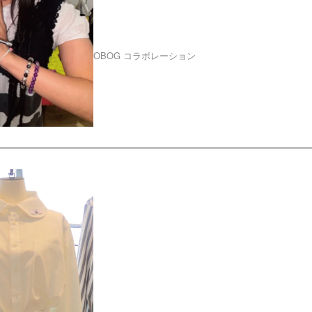
リー)」大阪・中津でPO
OBOG
コラボレーション
2026.07.31
学生ブランド一挙公開
上げる実践授業！