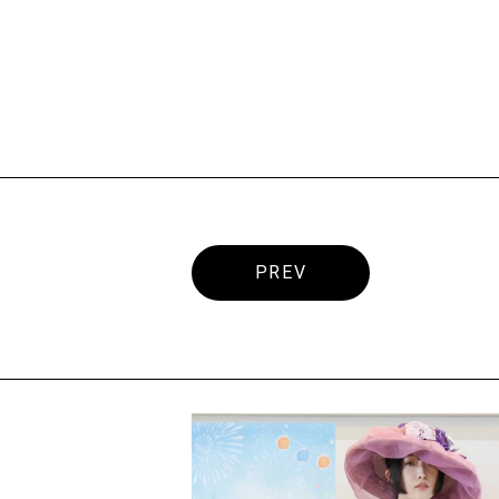
まだまだ今年度の受験
AO
第3回エ
8月1日〜
詳しくはこ
PREV