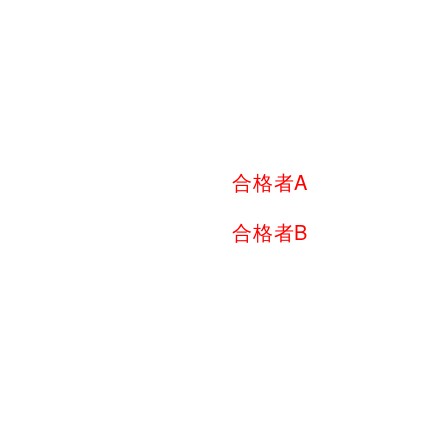
④面接
↓
⑤1週間以内に合否通
合格者A
：入学金の半額
合格者B
：入学金のう
OPEN C
進路の相談は、LINE or 
気軽に連絡して下さい
資料請