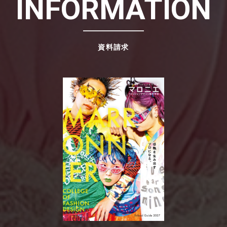
INFORMATION
資料請求