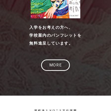
入学をお考えの方へ、
学校案内のパンフレットを
無料進呈しています。
MORE