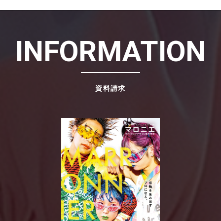
INFORMATION
資料請求