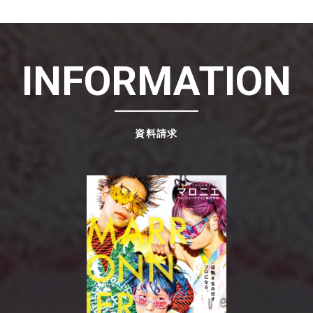
INFORMATION
資料請求