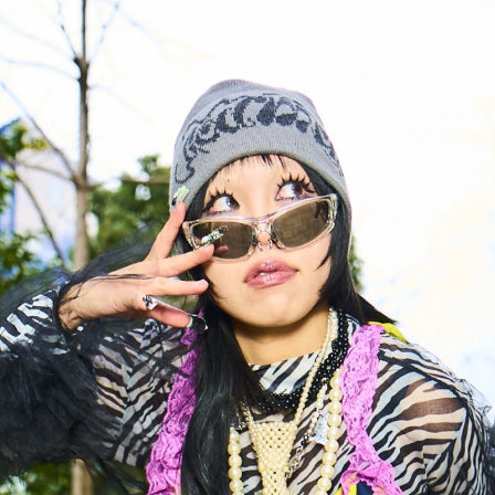
入試
ントリー
受付中！
ちら！