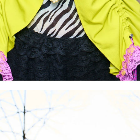
AMPUS
求