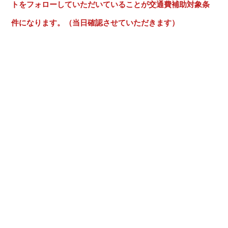
トをフォローしていただいていることが交通費補助対象条
件になります。（当日確認させていただきます）
入学案内・学費サポート
※交通費補助は参加者本人様のみで、ご家族や付き添いのご
就職・独立支援
友人は対象外となります。お付き添いのご友人も対象の場
合は、別途お申込みが必要です。
学校案内
※遅刻や中途退場をされた場合は支給されませんので、ご注
意ください。
高校生の方へ
保護者の方へ
卒業生の方へ
企業担当者様へ
よくあるご質問
NEWS
お問い合わせ
※「交通費補助」または「500円相当のギフトカード」は対
プライバシーポリシー
象年度につき1回限りのご利用となります。
※補助金額は
こちら
をご覧ください。