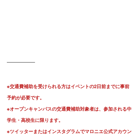
交通費補助申請フォーム
AO入試
第3回エントリー
8月1日〜受付中！
詳しくはこちら！
フォームでのお問い合わせ
資料請求
OPEN CAMPUS
《ご注意ください》
※交通費補助を受けられる方はイベントの2日前までに事前
予約が必要です。
マロニエの魅力
※オープンキャンパスの交通費補助対象者は、参加される中
学生・高校生に限ります。
学科・コース
※ツイッターまたはインスタグラムでマロニエ公式アカウン
イベント / コンテスト