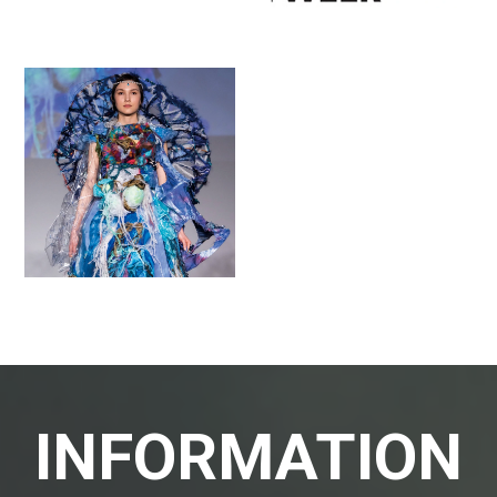
マロニエ祭
海外コンテスト
国内コンテスト
INFORMATION