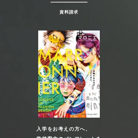
資料請求
入学をお考えの方へ、